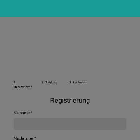
Zum Inhalt springen
1.
2. Zahlung
3. Loslegen
Registrieren
Registrierung
Vorname
*
Nachname
*